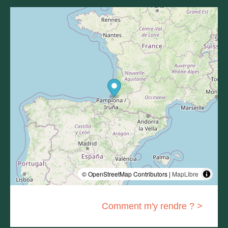
© OpenStreetMap Contributors |
MapLibre
Comment m'y rendre ? >