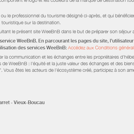
mportent le logo et les couleurs de la marque de destination touri
 ou le professionnel du tourisme désigné ci-après, et qui bénéfic
 touristique sur la destination.
ltant le présent site WeeBnB dans le but de préparer son séjour a
service WeeBnB. En parcourant les pages du site, l’utilisateur 
tilisation des services WeeBnB:
Accédez aux Conditions général
ter la communication et les échanges entre les propriétaires d'héb
s de WeeBnB : l'équité et la juste valeur des échanges et des bien
. Vous êtes les acteurs de l'écosystème créé, participez à son amé
rret - Vieux-Boucau