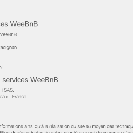
vices WeeBnB
e WeeBnB
radignan
IN
s services WeeBnB
VH SAS,
baix - France.
informations ainsi qu’à la réalisation du site au moyen des techniqu
itions indépendantes de notre volonté peuvent demeurer ou s’ins