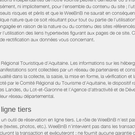
ssément, ni implicitement, pour l’ensemble du contenu du site ; l’uti
es seuls risques et périls et que le WeeBnB ne saurait en conséquen
elque nature que ce soit résultant pour tout ou partie de l’utilisat
engagée en raison de la nature ou du contenu des sites référencé
l’utilisation des liens hypertextes figurant aux pages de ce site. 
 de rectification aux données vous concernant.
gional Touristique d’Aquitaine. Les informations sur les hébergemen
t manifestations sont collectées par un réseau de partenaires et c
é dans la collecte, la saisie, la mise en forme, la vérification et 
iloté par le Comité Régional du Tourisme d’Aquitaine, le disposit
es Landes, du Lot-et-Garonne et l’Agence d’attractivité et de D
 leur réseau départemental.
ligne tiers
 outil de réservation en ligne tiers. Le rôle de WeeBnB n’est pas c
te (textes, photos, etc.). WeeBnB n’intervient pas dans les transac
luront la transaction et exécuteront ; ne fournit aucune garantie