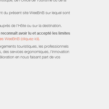
stique, de l’Office de Tourisme ou de la
ient du présent site WeeBnB sur lequel sont
uprès de l'Hôte ou sur la destination.
reconnaît avoir lu et accepté les limites
es WeeBnB (cliquez-ici).
ergements touristiques, les professionnels
s, des services ergonomiques, l'innovation
lioration en nous faisant part de vos