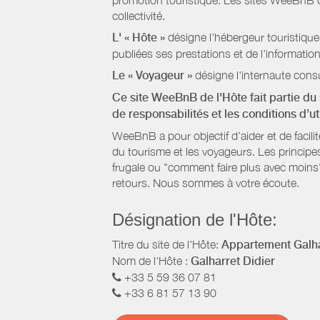
promotion touristique. Les sites WeeBnB co
collectivité.
L' « Hôte »
désigne l'hébergeur touristique
publiées ses prestations et de l'information
Le « Voyageur »
désigne l'internaute consu
Ce site WeeBnB de l'Hôte fait partie du 
de responsabilités et les conditions d’u
WeeBnB a pour objectif d’aider et de facili
du tourisme et les voyageurs. Les principe
frugale ou "comment faire plus avec moins"
retours. Nous sommes à votre écoute.
Désignation de l'Hôte:
Titre du site de l'Hôte:
Appartement Galha
Nom de l'Hôte :
Galharret Didier
+33 5 59 36 07 81
+33 6 81 57 13 90