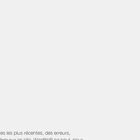
es les plus récentes, des erreurs,
érer sur ce site. WeeBnB ne peut, pour